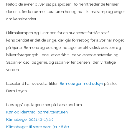
Netop de evner bliver sat på spidsen i to fremtrædende temaer,
der er at finde i børnelitteraturen her og nu – klimakamp og bøger
om kønsidentitet.
I klimakampen og i kampen for en nuanceret forståelse af
kønsidentitet er det de unge, der går forrest og for alvor har noget
på hjerte. Børnene og de unge indtager en aktivistisk position og
bliver foregangsbillede i et opråb til de voksnes vanetænkning.
Sådan er det i bøgerne, og sådan er tendensen i den virkelige
verden.
Læseland har skrevet artiklen
Børnebøger med udsyn
på sitet
Børn i byen.
Læs også opslagene her på Læseland om:
Køn og identitet i børnelitteraturen
Klimabøger 2021 (6-13 år)
Klimabøger til store børn (11-16 år)