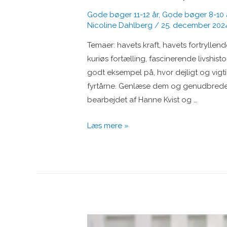
Gode bøger 11-12 år
,
Gode bøger 8-10 
Nicoline Dahlberg
/
25. december 202
Temaer: havets kraft, havets fortryllen
kuriøs fortælling, fascinerende livshist
godt eksempel på, hvor dejligt og vigt
fyrtårne. Genlæse dem og genudbrede d
bearbejdet af Hanne Kvist og …
Silke
Læs mere »
(8-
12
år)