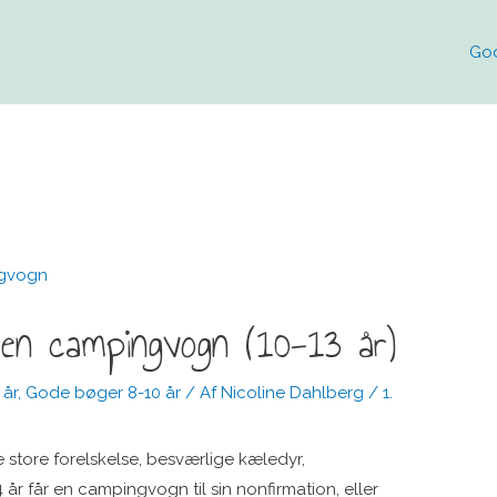
Go
en campingvogn (10-13 år)
 år
,
Gode bøger 8-10 år
/ Af
Nicoline Dahlberg
/
1.
 store forelskelse, besværlige kæledyr,
år får en campingvogn til sin nonfirmation, eller