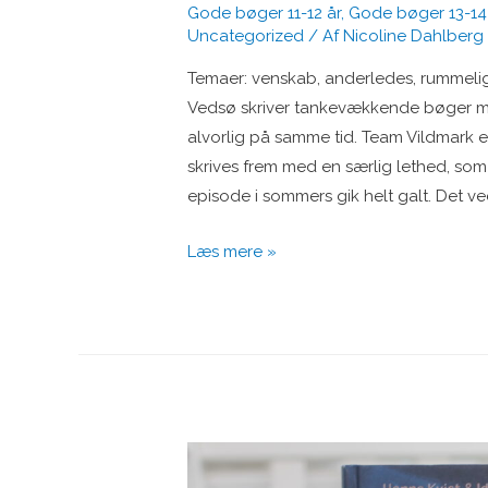
Gode bøger 11-12 år
,
Gode bøger 13-14
Uncategorized
/ Af
Nicoline Dahlberg
Temaer: venskab, anderledes, rummeligh
Vedsø skriver tankevækkende bøger m
alvorlig på samme tid. Team Vildmark e
skrives frem med en særlig lethed, s
episode i sommers gik helt galt. Det ve
Team
Læs mere »
Vildmark
(10-
13
år)