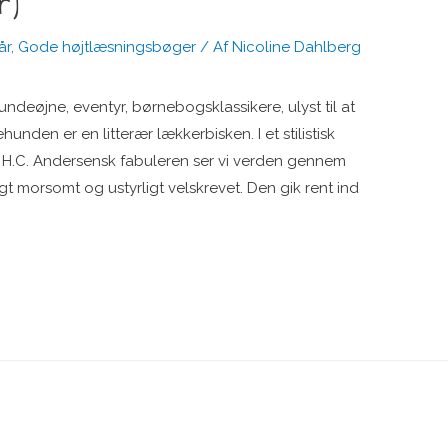
r)
år
,
Gode højtlæsningsbøger
/ Af
Nicoline Dahlberg
ndeøjne, eventyr, børnebogsklassikere, ulyst til at
nden er en litterær lækkerbisken. I et stilistisk
g H.C. Andersensk fabuleren ser vi verden gennem
igt morsomt og ustyrligt velskrevet. Den gik rent ind