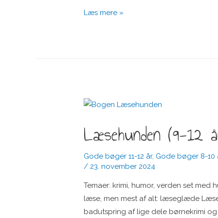
Silke
Læs mere »
(8-
12
år)
Læsehunden (9-12 å
Gode bøger 11-12 år
,
Gode bøger 8-10 
/
23. november 2024
Temaer: krimi, humor, verden set med hu
læse, men mest af alt: læseglæde Læsehu
badutspring af lige dele børnekrimi o