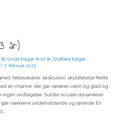
3 år)
 år
,
Gode bøger 8-10 år
,
Grafiske bøger
,
/
7. februar 2025
ed, fællesskaber, eksklusion, skyldfølelse Mette
ed en charme, der gør læseren varm og glad og
r ingen undtagelse. Subtile sociale dynamikker
om gør værkerne underholdende og rørende. En
d …