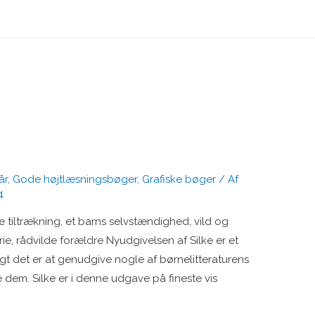
år
,
Gode højtlæsningsbøger
,
Grafiske bøger
/ Af
4
de tiltrækning, et barns selvstændighed, vild og
orie, rådvilde forældre Nyudgivelsen af Silke er et
igt det er at genudgive nogle af børnelitteraturens
em. Silke er i denne udgave på fineste vis