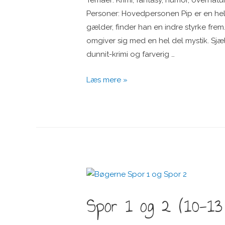
Personer: Hovedpersonen Pip er en helt
gælder, finder han en indre styrke frem
omgiver sig med en hel del mystik. Sj
dunnit-krimi og farverig …
Sjæletyven
Læs mere »
(8-
12
år)
Spor 1 og 2 (10-13