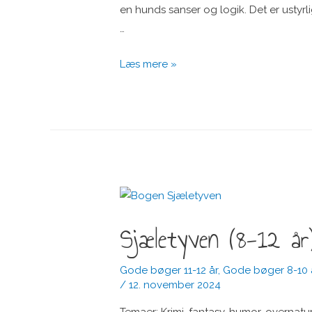
en hunds sanser og logik. Det er ustyrl
…
Læsehunden
Læs mere »
(9-
12
år)
Sjæletyven (8-12 år
Gode bøger 11-12 år
,
Gode bøger 8-10 
/
12. november 2024
Temaer: Krimi, fantasy, humor, overnat