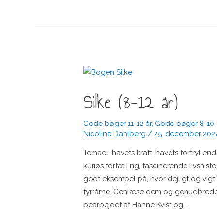
(10-
13
år)
Silke (8-12 år)
Gode bøger 11-12 år
,
Gode bøger 8-10 
Nicoline Dahlberg
/
25. december 202
Temaer: havets kraft, havets fortryllen
kuriøs fortælling, fascinerende livshist
godt eksempel på, hvor dejligt og vigt
fyrtårne. Genlæse dem og genudbrede d
bearbejdet af Hanne Kvist og …