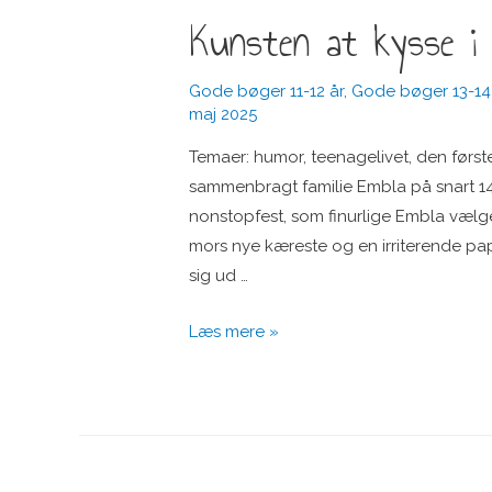
Kunsten at kysse i 
Gode bøger 11-12 år
,
Gode bøger 13-14
maj 2025
Temaer: humor, teenagelivet, den første
sammenbragt familie Embla på snart 14 
nonstopfest, som finurlige Embla vælge
mors nye kæreste og en irriterende pap
sig ud …
Kunsten
Læs mere »
at
kysse
i
en
campingvogn