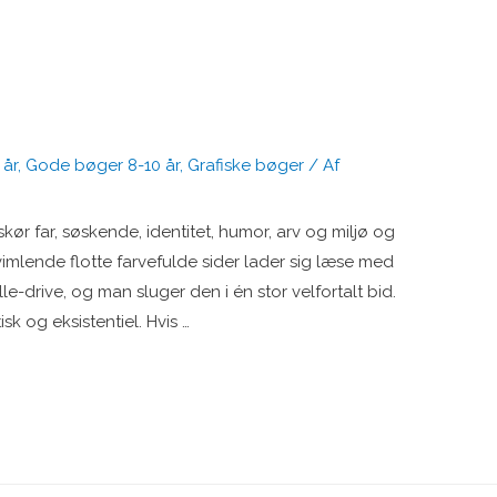
 år
,
Gode bøger 8-10 år
,
Grafiske bøger
/ Af
skør far, søskende, identitet, humor, arv og miljø og
vimlende flotte farvefulde sider lader sig læse med
e-drive, og man sluger den i én stor velfortalt bid.
k og eksistentiel. Hvis …