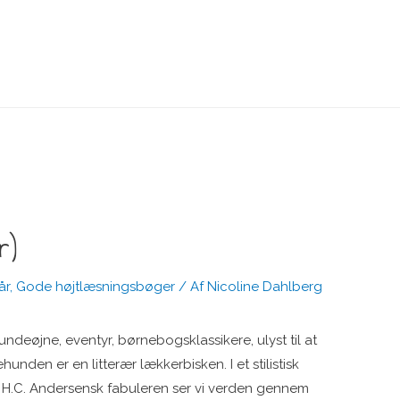
r)
år
,
Gode højtlæsningsbøger
/ Af
Nicoline Dahlberg
ndeøjne, eventyr, børnebogsklassikere, ulyst til at
nden er en litterær lækkerbisken. I et stilistisk
g H.C. Andersensk fabuleren ser vi verden gennem