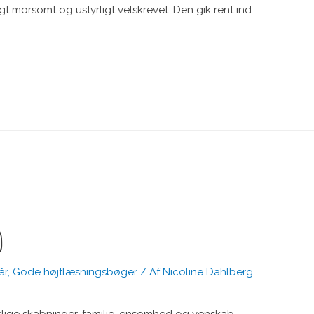
igt morsomt og ustyrligt velskrevet. Den gik rent ind
)
år
,
Gode højtlæsningsbøger
/ Af
Nicoline Dahlberg
urlige skabninger, familie, ensomhed og venskab