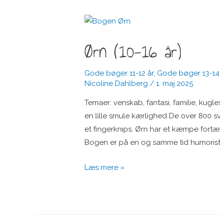
(10-
13
år)
Ørn (10-16 år)
Gode bøger 11-12 år
,
Gode bøger 13-14
Nicoline Dahlberg
/
1. maj 2025
Temaer: venskab, fantasi, familie, kugle
en lille smule kærlighed De over 800 s
et fingerknips. Ørn har et kæmpe fortæll
Bogen er på en og samme tid humoristis
Ørn
Læs mere »
(10-
16
år)