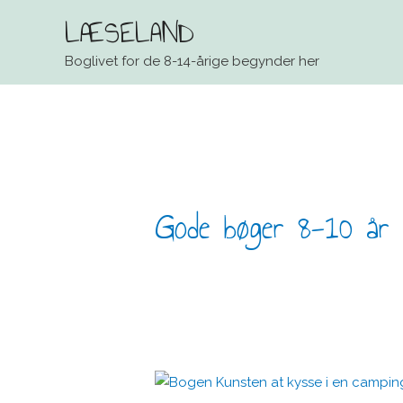
LÆSELAND
Boglivet for de 8-14-årige begynder her
Gode bøger 8-10 år