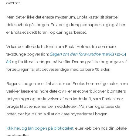
overser.
Men det er ikke det eneste mysterium, Enola kaster sit skarpe
detektivblik på i bogen. En adelig dreng kidnappes, og også her
er Enola et skridt foran i opklaringsarbejdet.
Vi kender allerede historien om Enola Holmes fra den mere
teksttunge bogversion:
Sagen om den forsvundne markis
(12-14
år)
og fra filmatiseringen på Netflix. Denne grafiske bogudgave af
fortællingen får alt det væsentlige med på bare 58 sider.
Bagerst i bogen er et fint afsnit med Enolas hemmelige noter, som
vækker læserens indre detektiv. Her er et overblik over blomsters
betydninger og beskrivelsen af den kodeskrift, som Enolas mor
brugte til at sende hende meddelelser. Man kan også læse de
noter, der hjalp Enola til at opklare mysterierne i bogen.
Klik her, og lån bogen på biblioteket
, eller køb den hos din lokale
boghandler.