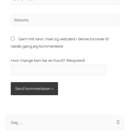
e-
mail*
Website
Gem mit navn, mail og websted i denne browser til
næste gang jeg kommenterer.
Hvor mange ben har en hund? (Required)
S
ø