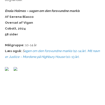
Enola Holmes – sagen om den forsvundne markis
Af Serena Blasco
Oversat af Vigan
Cobolt, 2024
58 sider
Målgruppe:
10-14 år
Læs også:
S
agen om den forsvundne markis
(12-14 år)
.
Mit navn
er Justice – Mordene på Highbury House
(10-13 år)
.
Indlægsnavigation