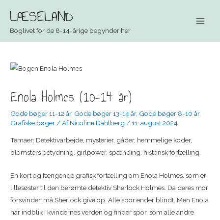
LÆSELAND
Main
Boglivet for de 8-14-årige begynder her
Men
Enola Holmes (10-14 år)
Gode bøger 11-12 år
,
Gode bøger 13-14 år
,
Gode bøger 8-10 år
,
Grafiske bøger
/ Af
Nicoline Dahlberg
/
11. august 2024
Temaer: Detektivarbejde, mysterier, gåder, hemmelige koder,
blomsters betydning, girlpower, spænding, historisk fortælling.
En kort og fængende grafisk fortælling om Enola Holmes, som er
lillesøster til den berømte detektiv Sherlock Holmes. Da deres mor
forsvinder, må Sherlock give op. Alle spor ender blindt. Men Enola
har indblik i kvindernes verden og finder spor, som alle andre