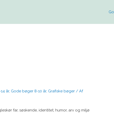
Go
14 år
,
Gode bøger 8-10 år
,
Grafiske bøger
/ Af
gleskør far, søskende, identitet, humor, arv og miljø