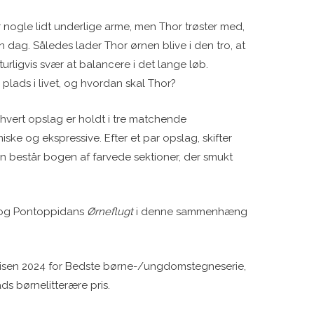
nogle lidt underlige arme, men Thor trøster med,
n dag. Således lader Thor ørnen blive i den tro, at
rligvis svær at balancere i det lange løb.
plads i livet, og hvordan skal Thor?
 hvert opslag er holdt i tre matchende
ke og ekspressive. Efter et par opslag, skifter
an består bogen af farvede sektioner, der smukt
 og Pontoppidans
Ørneflugt
i denne sammenhæng
isen 2024 for Bedste børne-/ungdomstegneserie,
ds børnelitterære pris.