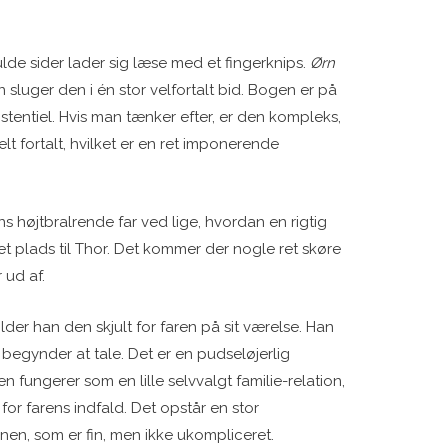
lde sider lader sig læse med et fingerknips.
Ørn
sluger den i én stor velfortalt bid. Bogen er på
tentiel. Hvis man tænker efter, er den kompleks,
lt fortalt, hvilket er en ret imponerende
ans højtbralrende far ved lige, hvordan en rigtig
 plads til Thor. Det kommer der nogle ret skøre
ud af.
er han den skjult for faren på sit værelse. Han
n begynder at tale. Det er en pudseløjerlig
 fungerer som en lille selvvalgt familie-relation,
 for farens indfald. Det opstår en stor
n, som er fin, men ikke ukompliceret.