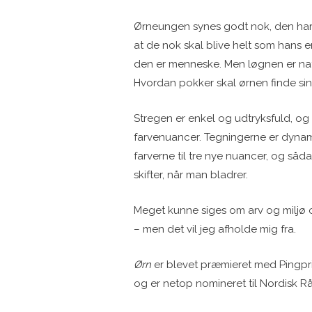
Ørneungen synes godt nok, den har 
at de nok skal blive helt som hans e
den er menneske. Men løgnen er natu
Hvordan pokker skal ørnen finde sin 
Stregen er enkel og udtryksfuld, og
farvenuancer. Tegningerne er dynamis
farverne til tre nye nuancer, og såd
skifter, når man bladrer.
Meget kunne siges om arv og miljø
– men det vil jeg afholde mig fra.
Ørn
er blevet præmieret med Pingpr
og er netop nomineret til Nordisk Rå