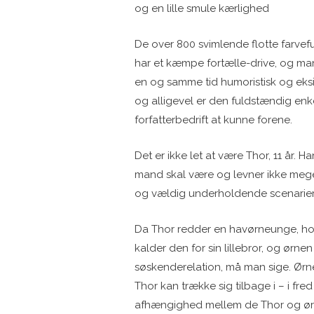
og en lille smule kærlighed
De over 800 svimlende flotte farvefu
har et kæmpe fortælle-drive, og man 
en og samme tid humoristisk og eksis
og alligevel er den fuldstændig enke
forfatterbedrift at kunne forene.
Det er ikke let at være Thor, 11 år. H
mand skal være og levner ikke meget
og vældig underholdende scenarier 
Da Thor redder en havørneunge, hold
kalder den for sin lillebror, og ørne
søskenderelation, må man sige. Ørnen
Thor kan trække sig tilbage i – i fred
afhængighed mellem de Thor og ørne