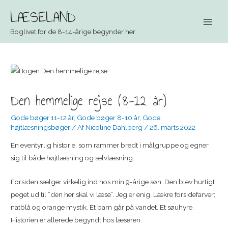
LÆSELAND
Main
Boglivet for de 8-14-årige begynder her
Men
Den hemmelige rejse (8-12 år)
Gode bøger 11-12 år
,
Gode bøger 8-10 år
,
Gode
højtlæsningsbøger
/ Af
Nicoline Dahlberg
/
26. marts 2022
En eventyrlig historie, som rammer bredt i målgruppe og egner
sig til både højtlæsning og selvlæsning.
Forsiden sælger virkelig ind hos min 9-årige søn. Den blev hurtigt
peget ud til ”den her skal vi læse”. Jeg er enig. Lækre forsidefarver;
natblå og orange mystik. Et barn går på vandet. Et søuhyre.
Historien er allerede begyndt hos læseren.