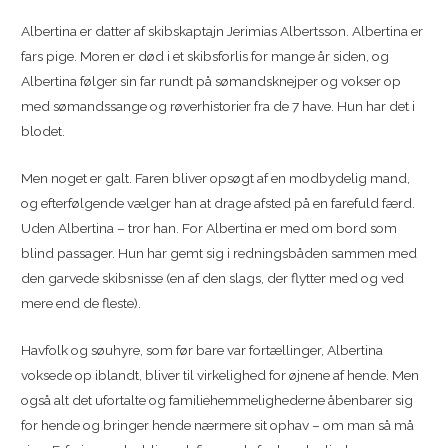
Albertina er datter af skibskaptajn Jerimias Albertsson. Albertina er
fars pige. Moren er død i et skibsforlis for mange år siden, og
Albertina følger sin far rundt på sømandsknejper og vokser op
med sømandssange og røverhistorier fra de 7 have. Hun har det i
blodet.
Men noget er galt. Faren bliver opsøgt af en modbydelig mand,
og efterfølgende vælger han at drage afsted på en farefuld færd.
Uden Albertina – tror han. For Albertina er med om bord som
blind passager. Hun har gemt sig i redningsbåden sammen med
den garvede skibsnisse (en af den slags, der flytter med og ved
mere end de fleste).
Havfolk og søuhyre, som før bare var fortællinger, Albertina
voksede op iblandt, bliver til virkelighed for øjnene af hende. Men
også alt det ufortalte og familiehemmelighederne åbenbarer sig
for hende og bringer hende nærmere sit ophav – om man så må