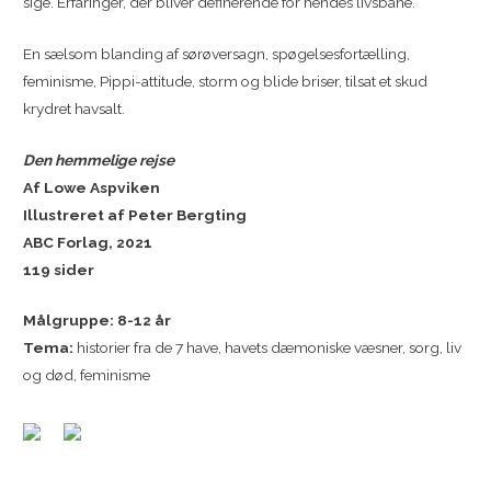
sige. Erfaringer, der bliver definerende for hendes livsbane.
En sælsom blanding af sørøversagn, spøgelsesfortælling,
feminisme, Pippi-attitude, storm og blide briser, tilsat et skud
krydret havsalt.
Den hemmelige rejse
Af Lowe Aspviken
Illustreret af Peter Bergting
ABC Forlag, 2021
119 sider
Målgruppe: 8-12 år
Tema:
historier fra de 7 have, havets dæmoniske væsner, sorg, liv
og død, feminisme