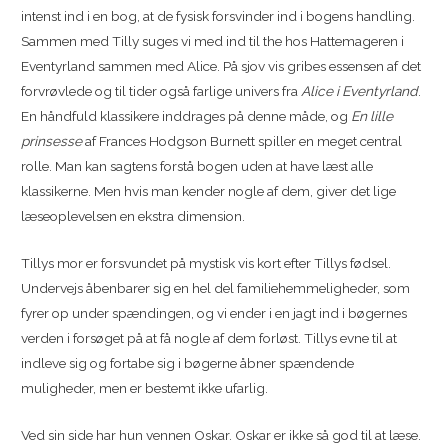
intenst ind i en bog, at de fysisk forsvinder ind i bogens handling.
Sammen med Tilly suges vi med ind til the hos Hattemageren i
Eventyrland sammen med Alice. På sjov vis gribes essensen af det
forvrøvlede og til tider også farlige univers fra
Alice i Eventyrland
.
En håndfuld klassikere inddrages på denne måde, og
En lille
prinsesse
af Frances Hodgson Burnett spiller en meget central
rolle. Man kan sagtens forstå bogen uden at have læst alle
klassikerne. Men hvis man kender nogle af dem, giver det lige
læseoplevelsen en ekstra dimension.
Tillys mor er forsvundet på mystisk vis kort efter Tillys fødsel.
Undervejs åbenbarer sig en hel del familiehemmeligheder, som
fyrer op under spændingen, og vi ender i en jagt ind i bøgernes
verden i forsøget på at få nogle af dem forløst. Tillys evne til at
indleve sig og fortabe sig i bøgerne åbner spændende
muligheder, men er bestemt ikke ufarlig.
Ved sin side har hun vennen Oskar. Oskar er ikke så god til at læse.