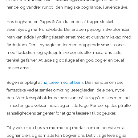
hende, og vandrer rundt i den magiske boghandel i levende live.
Hos boghandlen Pages & Co. dufter det af bøger, slukket
stearinlys og mørk chokolade. Der er åben pejs og friske blomster.
Man kan sidde i yndlingslæsehjørnet med et krus varm kakao med
flødeskum. Dertil nybagte boller med dryppende smør, scones
med flødeskum og syltetøj, friske donuts eller macarons i alle
tænkelige farver. At lade sig opsluge af en god bog er en del af
lækkerierne.
Bogen er oplagt at
højtlæse med sit barn
. Den handler om det
fantastiske ved at samles omkring læseglæden, dele den, nyde
den. Mere læsepåholdende børn kan måske også lokkes med ind
– med en god voksenindsat og en lille kage. For der spilles på alle
sanselighedens tangenter for at gøre læseren til bogelsker.
Tilly vokser op hos sin mormor og morfar, som er indehavere af
boghandlen, og som alle kan bogvandre. Det vil sige leve sig så