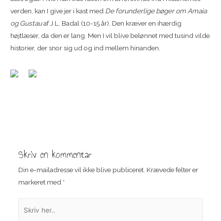
verden, kan I give jer i kast med
De forunderlige bøger om Amaia
og Gustau
af J.L. Badal (10-15 år). Den kræver en ihærdig
højtlæser, da den er lang. Men I vil blive belønnet med tusind vilde
historier, der snor sig ud og ind mellem hinanden.
Indlægsnavigation
Skriv en kommentar
Din e-mailadresse vil ikke blive publiceret.
Krævede felter er
markeret med
*
Skriv
her..