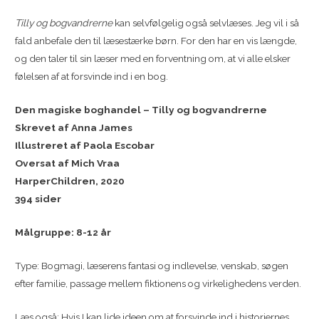
Tilly og bogvandrerne
kan selvfølgelig også selvlæses. Jeg vil i så
fald anbefale den til læsestærke børn. For den har en vis længde,
og den taler til sin læser med en forventning om, at vi alle elsker
følelsen af at forsvinde ind i en bog.
Den magiske boghandel – Tilly og bogvandrerne
Skrevet af Anna James
Illustreret af Paola Escobar
Oversat af Mich Vraa
HarperChildren, 2020
394 sider
Målgruppe: 8-12 år
Type: Bogmagi, læserens fantasi og indlevelse, venskab, søgen
efter familie, passage mellem fiktionens og virkelighedens verden.
Læs også: Hvis I kan lide ideen om at forsvinde ind i historiernes