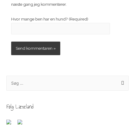
næste gang jeg kommenterer.
Hvor mange ben har en hund? (Required)
S
ø
g
e
Følg Læseland:
f
t
e