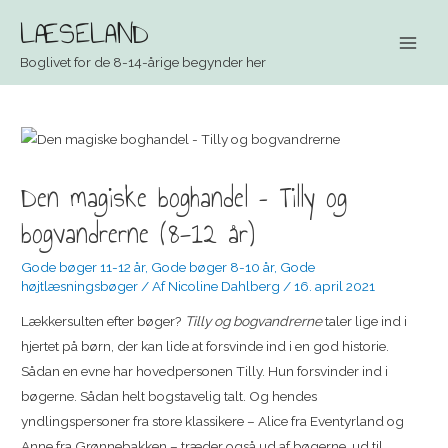
LÆSELAND
Main
Boglivet for de 8-14-årige begynder her
Men
Den magiske boghandel – Tilly og
bogvandrerne (8-12 år)
Gode bøger 11-12 år
,
Gode bøger 8-10 år
,
Gode
højtlæsningsbøger
/ Af
Nicoline Dahlberg
/
16. april 2021
Lækkersulten efter bøger?
Tilly og bogvandrerne
taler lige ind i
hjertet på børn, der kan lide at forsvinde ind i en god historie.
Sådan en evne har hovedpersonen Tilly. Hun forsvinder ind i
bøgerne. Sådan helt bogstavelig talt. Og hendes
yndlingspersoner fra store klassikere – Alice fra Eventyrland og
Anne fra Grønnebakken – træder også ud af bøgerne, ud til