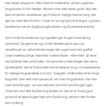
Han læser langsomt. Men med en indlevelse, så han også kan
bogvandre. En fin detalje. Selvom man ikke læser godt, skal det
ikke hindre en i at elske en god historie. Dejligt med en bog, der
gør op med den fordom. Oskar er i øvrigt god til at tegne, og hans
bedstemor var en dygtig bogillustrator og illustrerede eventyr.
Sort-hvide illustrationer og vignetter gør bogen levende og
dynamisk. De gemmer sig rundt i teksten på en sjov og
utraditionel vis. Selve teksten leges der også med rent grafisk.
Linjer trækkes lange, høje eller trykkes flade – eller tilter, så de er
ved at falde helt ud af siden. Alt sammen understreger den store
sanselighed, der er forbundet med at læse en bog. Vi præsenteres
for dejlige bognørdede ord som ”bagsats” (indersiden af en bogs
bagside). Den skal man passe på, når man bogvandrer. Den kan
man blive fanget i, så man ikke kan komme ud af bogen igen.
Charmen ved den fysiske bog foldes ud. Der er al mulig god
grund til at læse bogen højt som fysisk bog, selvom den findes
som lydbog.